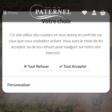
Menu
Votre choix
Ce site utilise des cookies et vous donne le contrôle sur
ceux que vous souhaitez activer. Vous avez le choix de les
accepter ou de les refuser pour naviguer sur notre site
internet.
DÉCOUVREZ NOTRE
VIGNOBLE À TRAVERS
Tout Refuser
Tout Accepter
NOS 3 APPELLATIONS
Personnaliser
En savoir plus
Nos vins