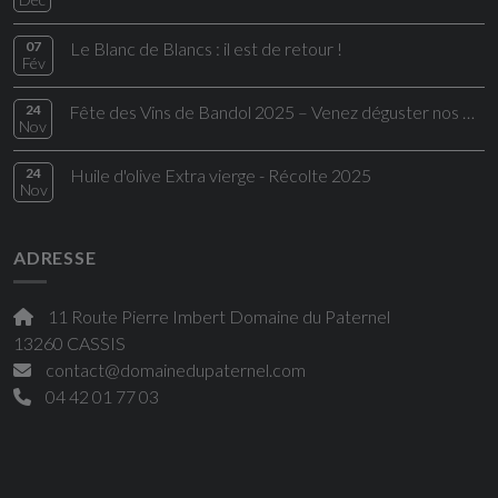
07
Le Blanc de Blancs : il est de retour !
Fév
24
Fête des Vins de Bandol 2025 – Venez déguster nos Bandol rouges d’exception
Nov
24
Huile d'olive Extra vierge - Récolte 2025
Nov
ADRESSE
11 Route Pierre Imbert Domaine du Paternel
13260 CASSIS
contact@domainedupaternel.com
04 42 01 77 03