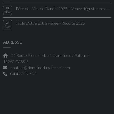
24
Fête des Vins de Bandol 2025 – Venez déguster nos Bandol rouges d’exception
Nov
24
Huile d'olive Extra vierge - Récolte 2025
Nov
ADRESSE
11 Route Pierre Imbert Domaine du Paternel
13260 CASSIS
contact@domainedupaternel.com
04 42 01 77 03