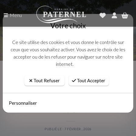
Menu
Votre choix
Ce site utilise des cookies et vous donne le contrôle sur
ceux que vous souhaitez activer. Vous avez le choix de les
accepter ou de les refuser pour naviguer sur notre site
internet.
Accueil
Actualités
Le Blanc de Blancs : il est de retour !
Tout Refuser
Tout Accepter
Le Blanc de Blancs : il est de
Personnaliser
retour !
PUBLIÉ LE : 7 FÉVRIER , 2026