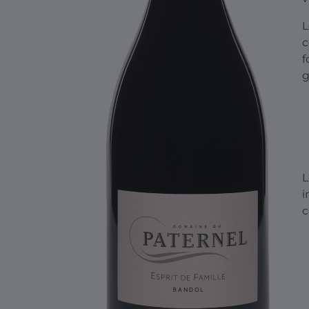
L
c
f
g
L
i
c