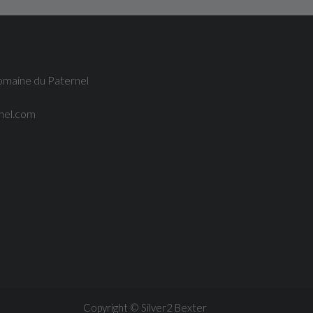
omaine du Paternel
nel.com
Copyright © Silver2
Bexter