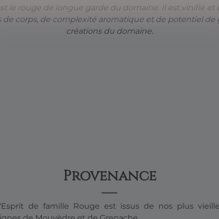
t le rouge de longue garde du domaine. Il est vinifié et 
de corps, de complexité aromatique et de potentiel de g
créations du domaine.
Provenance
'Esprit de famille Rouge est issus de nos plus vieill
ignes de Mouvèdre et de Grenache.