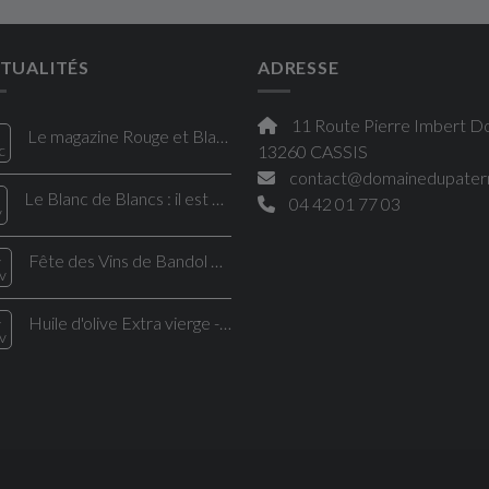
TUALITÉS
ADRESSE
11 Route Pierre Imbert D
Le magazine Rouge et Blanc en Provence met en lumière une cuvée du Domaine du Paternel
c
13260 CASSIS
contact@domainedupater
Le Blanc de Blancs : il est de retour !
04 42 01 77 03
v
4
Fête des Vins de Bandol 2025 – Venez déguster nos Bandol rouges d’exception
v
4
Huile d'olive Extra vierge - Récolte 2025
v