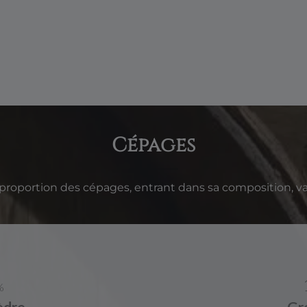
Cépages
 proportion des cépages, entrant dans sa composition, var
%
èdre
Gr