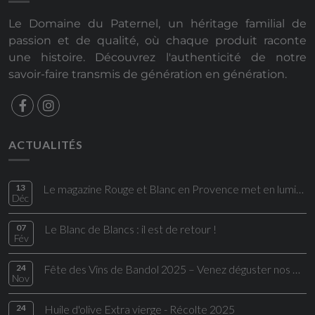
Le Domaine du Paternel, un héritage familial de
passion et de qualité, où chaque produit raconte
une histoire. Découvrez l'authenticité de notre
savoir-faire transmis de génération en génération.
ACTUALITÉS
13
Le magazine Rouge et Blanc en Provence met en lumière une cuvée du Domaine du Paternel
Déc
07
Le Blanc de Blancs : il est de retour !
Fév
24
Fête des Vins de Bandol 2025 – Venez déguster nos Bandol rouges d’exception
Nov
24
Huile d'olive Extra vierge - Récolte 2025