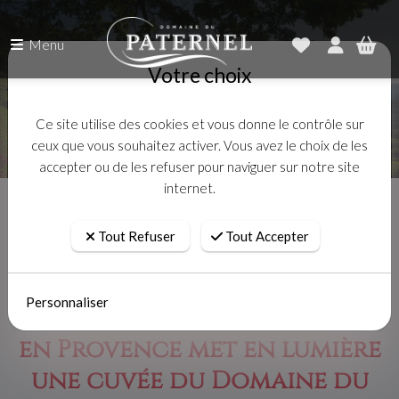
Menu
Votre choix
Ce site utilise des cookies et vous donne le contrôle sur
ceux que vous souhaitez activer. Vous avez le choix de les
accepter ou de les refuser pour naviguer sur notre site
internet.
Accueil
Actualités
Le magazine Rouge et Blanc en Provence met en lumière une cuvée du
Tout Refuser
Tout Accepter
Domaine du Paternel
Personnaliser
Le magazine Rouge et Blanc
en Provence met en lumière
une cuvée du Domaine du