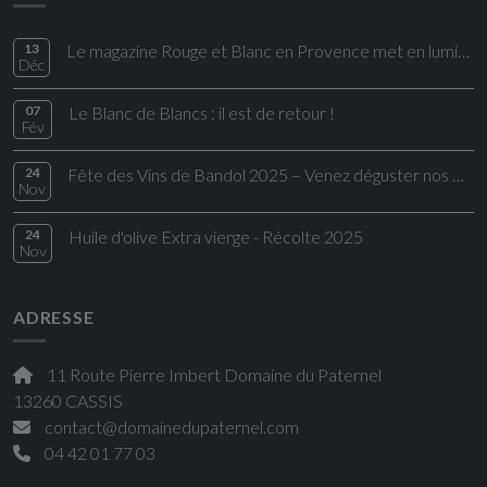
13
Le magazine Rouge et Blanc en Provence met en lumière une cuvée du Domaine du Paternel
Déc
07
Le Blanc de Blancs : il est de retour !
Fév
24
Fête des Vins de Bandol 2025 – Venez déguster nos Bandol rouges d’exception
Nov
24
Huile d'olive Extra vierge - Récolte 2025
Nov
ADRESSE
11 Route Pierre Imbert Domaine du Paternel
13260 CASSIS
contact@domainedupaternel.com
04 42 01 77 03