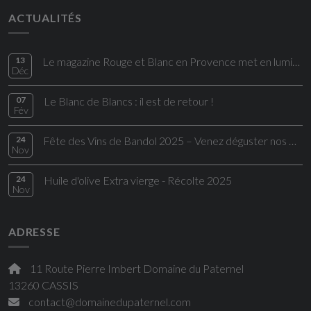
ACTUALITÉS
13
Le magazine Rouge et Blanc en Provence met en lumière une cuvée du Domaine du Paternel
Déc
07
Le Blanc de Blancs : il est de retour !
Fév
24
Fête des Vins de Bandol 2025 – Venez déguster nos Bandol rouges d’exception
Nov
24
Huile d'olive Extra vierge - Récolte 2025
Nov
ADRESSE
11 Route Pierre Imbert Domaine du Paternel
13260 CASSIS
contact@domainedupaternel.com