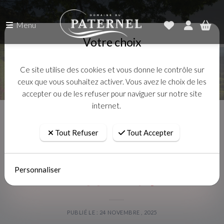
Menu
Votre choix
Ce site utilise des cookies et vous donne le contrôle sur
ceux que vous souhaitez activer. Vous avez le choix de les
accepter ou de les refuser pour naviguer sur notre site
internet.
Accueil
Actualités
Huile d'olive Extra vierge - Récolte 2025
Tout Refuser
Tout Accepter
Huile d'olive Extra vierge -
Personnaliser
Récolte 2025
PUBLIÉ LE : 24 NOVEMBRE , 2025