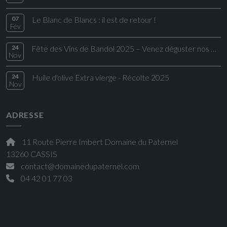
07
Le Blanc de Blancs : il est de retour !
Fév
24
Fête des Vins de Bandol 2025 – Venez déguster nos Bandol rouges d’exception
Nov
24
Huile d'olive Extra vierge - Récolte 2025
Nov
ADRESSE
11 Route Pierre Imbert Domaine du Paternel
13260 CASSIS
contact@domainedupaternel.com
04 42 01 77 03