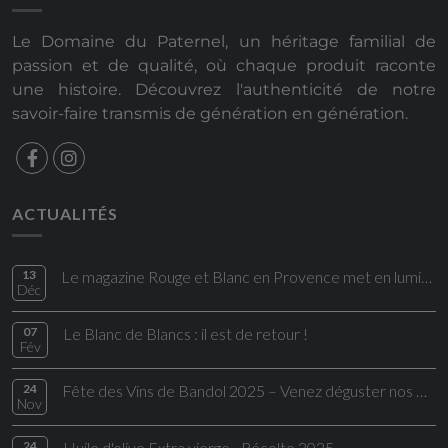
Le Domaine du Paternel, un héritage familial de
passion et de qualité, où chaque produit raconte
une histoire. Découvrez l'authenticité de notre
savoir-faire transmis de génération en génération.
ACTUALITÉS
13
Le magazine Rouge et Blanc en Provence met en lumière une cuvée du Domaine du Paternel
Déc
07
Le Blanc de Blancs : il est de retour !
Fév
24
Fête des Vins de Bandol 2025 – Venez déguster nos Bandol rouges d’exception
Nov
24
Huile d'olive Extra vierge - Récolte 2025