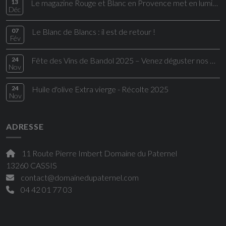
13
Le magazine Rouge et Blanc en Provence met en lumière une cuvée du Domaine du Paternel
Déc
07
Le Blanc de Blancs : il est de retour !
Fév
24
Fête des Vins de Bandol 2025 – Venez déguster nos Bandol rouges d’exception
Nov
24
Huile d'olive Extra vierge - Récolte 2025
Nov
ADRESSE
11 Route Pierre Imbert Domaine du Paternel
13260 CASSIS
contact@domainedupaternel.com
04 42 01 77 03